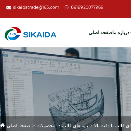
sikaidatrade@163.com
8618920077969
درباره ما
صفحه اصلی
ای قالب با دقت بالا
پایه های قالب
محصولات
صفحه اصلی