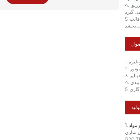
4. ساختار با صلبیت بالا: پایه قالب دروازه کوچک ساده شده با دقت بالا از فولاد آلیاژی با استحکام بالا استفاده می کند، تغییر شکل حفره را در طول تزریق
5. سیستم هدایت دقیق: ستون ها و بوش های راهنمای با دقت بالا با فاصله در سطح میکرون از فلاش و فرز ناشی از ناهماهنگی در هنگام بسته شدن قالب
و مواد
بدنه پایه قالب از فولاد
P20 و 718H استفاده می کند، در حالی که قطعات کلیدی از فولادهای با سختی بالا مانند NAK80 و S136 استفاده می کنند. مواد تحت آزمایش های دقیق