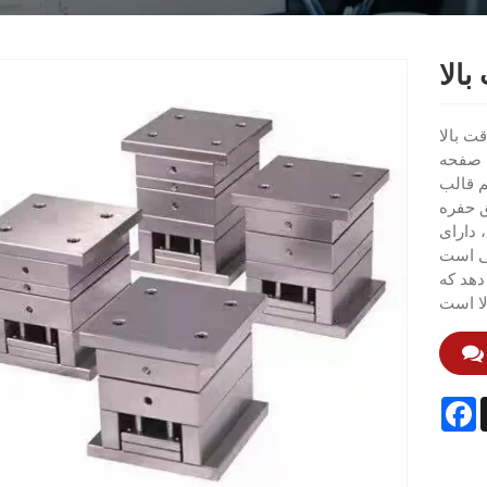
الا
یستم اجزای
 صفحه
م قالب
ق حفره
 دارای
 تولید کننده
دهد که
F