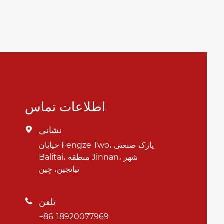
اطلاعات تماس
نشانی

خیابان Fengze Two، پارک صنعتی
Balitai، منطقه Jinnan، شهر
تیانجین، چین
تلفن

+86-18920077969