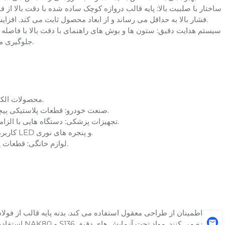
فشار بالا به حداقل می رساند و از ابعاد محصول ثابت می کند. افزایش عمر قالب؛ این ماده برای پایداری و دوام تحت آزمایش های دقیق قرار می گیرد.
جلوگیری می کند و عملکرد پایدار قالب را تضمین می کند و بازده محصول را بهبود می بخشد.
1. محصولات الکترونیکی: قاب تلفن همراه، پوشش لپ تاپ، اتصالات، لنزهای نوری دقیق و غیره.
2. صنعت خودرو: قطعات پلاستیکی پیچیده مانند قطعات داخلی خودرو، قطعات دقیق بیرونی و لوله های ورودی موتور.
3. تجهیزات پزشکی: دستگاه هایی با الزامات سختگیرانه برای زیست سازگاری و دقت، مانند سرنگ ها و اجزای همودیالیز.
4. کاربردهای نوری: قطعات پلاستیکی نوری با دقت بالا مانند لنزهای دوربین، بسته بندی LED و پنجره های نوری.
5. لوازم خانگی: قطعات پلاستیکی بزرگ لوازم خانگی مانند درام ماشین لباسشویی و تیغه فن کولر گازی.