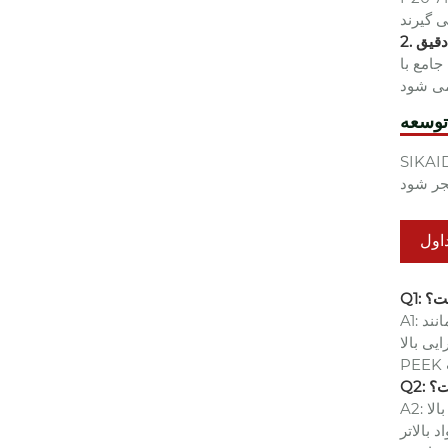
دقیق
امع با
توسعه
ی کند و بر توسعه کنترل هوشمند دما، خنک کننده منسجم، مواد سبک وزن، تولید دیجیتال و فناوری تزریق
اول
ست؟
A1: این پایه قالب برای اکثر پلاستیک های مهندسی مانند ABS، PC، PP، PA، PBT و غیره مناسب است و به ویژه برای قطعات شفاف، قطعات ظاهری و
ا LCP و
ت؟
A2: محصولات تولید شده با استفاده از این پایه قالب دارای دقت ابعادی بالا (تا سطح IT6 یا بالاتر)، کیفیت سطح خوب (بدون علائم جریان آشکار و خطوط
بالاتر