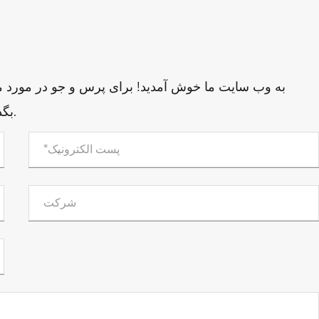
به وب سایت ما خوش آمدید! برای پرس و جو در مورد مح
بگذارید و ما ظرف 24 ساعت با شما تماس خواهیم گرفت.