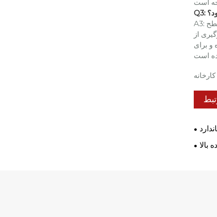
ود؟
A3: تعمیر و نگهداری معمول نیاز به بررسی منظم روغنکاری ستون های راهنما و بوش ها برای اطمینان از عملکرد روان دارد. تمیز کردن منظم سطح
گیری از
و برای
کارخانه
تبط
ندارد
 بالا