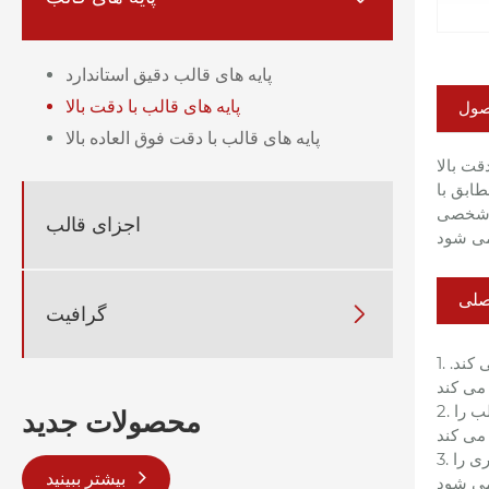
پایه های قالب دقیق استاندارد
پایه های قالب با دقت بالا
صول
پایه های قالب با دقت فوق العاده بالا
 قالب گیری تزریقی دقیق
طابق با
ای شخصی
اجزای قالب
صلی

گرافیت
1. طراحی با دقت بالا: طراحی دروازه نقطه ای تزریق مذاب دقیق را امکان پذیر می کند و از نقص هایی مانند علائم جریان و خطوط جوش جلوگیری می کند.
2. بهینه سازی ساختار ساده: طراحی مدولار از دست دادن دونده و نوسانات دما را کاهش می دهد. ساختار سه صفحه ای باز و بسته شدن صاف قالب را
محصولات جدید
3. سیستم کنترل دما پیشرفته: سیستم کنترل دمای دقیق یکپارچه به طور پایدار دمای حفره را در ± 1 درجه سانتیگراد کنترل می کند، راندمان قالب گیری را
بیشتر ببینید